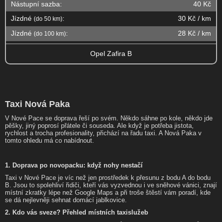
Nástupní sazba:
40 Kč
Jízdné
:
30 Kč / km
(do 50 km)
Jízdné
:
28 Kč / km
(do 100 km)
Opel Zafira B
Taxi Nová Paka
V Nové Pace se doprava řeší po svém. Někdo sáhne po kole, někdo jde
pěšky, jiný poprosí přátele či souseda. Ale když je potřeba jistota,
rychlost a trocha profesionality, přichází na řadu taxi. A Nová Paka v
tomto ohledu má co nabídnout.
1. Doprava po novopacku: když nohy nestačí
Taxi v Nové Pace je víc než jen prostředek k přesunu z bodu A do bodu
B. Jsou to spolehliví řidiči, kteří vás vyzvednou i ve sněhové vánici, znají
místní zkratky lépe než Google Maps a při troše štěstí vám poradí, kde
se dá nejlevněji sehnat domácí jablkovice.
2. Kdo vás sveze? Přehled místních taxislužeb