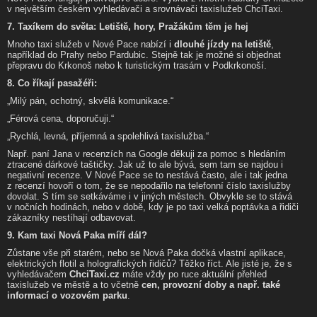
v největším českém vyhledávači a srovnávači taxislužeb ChciTaxi.
7. Taxíkem do světa: Letiště, hory, Pražákům těm je hej
Mnoho taxi služeb v Nové Pace nabízí i
dlouhé jízdy na letiště
,
například do Prahy nebo Pardubic. Stejně tak je možné si objednat
přepravu do Krkonoš nebo k turistickým trasám v Podkrkonoší.
8. Co říkají pasažéři:
„Milý pán, ochotný, skvělá komunikace.“
„Férová cena, doporučuji.“
„Rychlá, levná, příjemná a spolehlivá taxislužba.“
Např. paní Jana v recenzích na Google děkuji za pomoc s hledáním
ztracené dárkové taštičky. Jak už to ale bývá, sem tam se najdou i
negativní recenze. V Nové Pace se to nestává často, ale i tak jedna
z recenzí hovoří o tom, že se nepodařilo na telefonní číslo taxislužby
dovolat. S tím se setkáváme i v jiných městech. Obvykle se to stává
v nočních hodinách, nebo v době, kdy je po taxi velká poptávka a řidiči
zákazníky nestíhají odbavovat.
9. Kam taxi Nová Paka míří dál?
Zůstane vše při starém, nebo se Nová Paka dočká vlastní aplikace,
elektrických flotil a holografických řidičů? Těžko říct. Ale jisté je, že s
vyhledávačem
ChciTaxi.cz
máte vždy po ruce aktuální přehled
taxislužeb ve městě a to včetně
cen, provozní doby a např. také
informací o vozovém parku
.