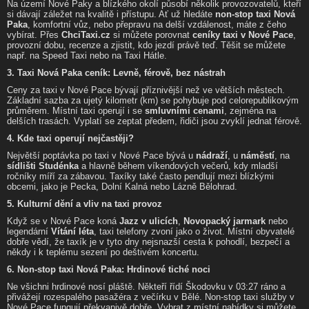
Na území Nové Paky a blízkého okolí působí několik provozovatelů, kteří
si dávají záležet na kvalitě i přístupu. Ať už hledáte
non-stop taxi Nová
Paka
, komfortní vůz, nebo přepravu na delší vzdálenost, máte z čeho
vybírat. Přes
ChciTaxi.cz
si můžete porovnat
ceníky taxi v Nové Pace
,
provozní dobu, recenze a zjistit, kdo jezdí právě teď. Těšit se můžete
např. na Speed Taxi nebo na Taxi Hátle.
3. Taxi Nová Paka ceník: Levně, férově, bez nástrah
Ceny za taxi v Nové Pace bývají příznivější než ve větších městech.
Základní sazba za ujetý kilometr (km) se pohybuje pod celorepublikovým
průměrem. Místní taxi operují i se
smluvními cenami
, zejména na
delších trasách. Vyplatí se zeptat předem, řidiči jsou zvyklí jednat férově.
4. Kde taxi operují nejčastěji?
Největší poptávka po taxi v Nové Pace bývá u
nádraží
, u
náměstí
, na
sídlišti Studénka
a hlavně během víkendových večerů, kdy mladší
ročníky míří za zábavou. Taxíky také často pendlují mezi blízkými
obcemi, jako je Pecka, Dolní Kalná nebo Lázně Bělohrad.
5. Kulturní dění a vliv na taxi provoz
Když se v Nové Pace koná
Jazz v ulicích
,
Novopacký jarmark
nebo
legendární
Vítání léta
, taxi telefony zvoní jako o život. Místní obyvatelé
dobře vědí, že taxík je v tyto dny nejsnazší cesta k pohodlí, bezpečí a
někdy i k teplému sezení po deštivém koncertu.
6. Non-stop taxi Nová Paka: Hrdinové tiché noci
Ne všichni hrdinové nosí pláště. Někteří řídí Škodovku v 03:27 ráno a
přivážejí rozespalého pasažéra z večírku v Bělé. Non-stop taxi služby v
Nové Pace fungují překvapivě dobře. Vybrat z místní nabídky si můžete